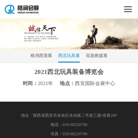
格润西宠展
西北玩具展
应急救援展
2021西北玩具装备博览会
时间：
2021年
地点：
西安国际会展中心
地址：
陕西省西安市未央区未央路二号老三届•首座28F
电话：
029-68220786
传真：
029-68220786