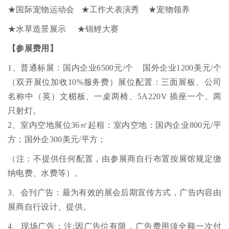
★国际宠物运动会 ★工作犬表演秀 ★宠物领养
★水草造景展示 ★锦鲤大赛
【参展费用】
1、普通标展：国内企业6500元/个 国外企业1200美元/个
（双开展位加收10%服务费）展位配置：三面展板、公司
名称中（英）文楣板、一桌两椅、5A220V 插座一个、两
只射灯。
2、室内空地展位36㎡起租：室内空地：国内企业800元/平
方；国外企300美元/平方；
（注：不提供任何配置，由参展商自行布置按展馆规定缴
纳电费、水费等）。
3、会刊广告：最为有效的展会后期宣传方式，广告内容由
展商自行设计、提供。
4、现场广告：注:因广告位有限，广告费用须全额一次付