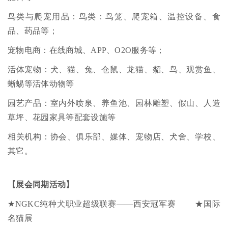
鸟类与爬宠用品：鸟类：鸟笼、爬宠箱、温控设备、食
品、药品等；
宠物电商：在线商城、APP、O2O服务等；
活体宠物：犬、猫、兔、仓鼠、龙猫、貂、鸟、观赏鱼、
蜥蜴等活体动物等
园艺产品：室内外喷泉、养鱼池、园林雕塑、假山、人造
草坪、花园家具等配套设施等
相关机构：协会、俱乐部、媒体、宠物店、犬舍、学校、
其它。
【展会同期活动】
★NGKC纯种犬职业超级联赛——西安冠军赛 ★国际
名猫展